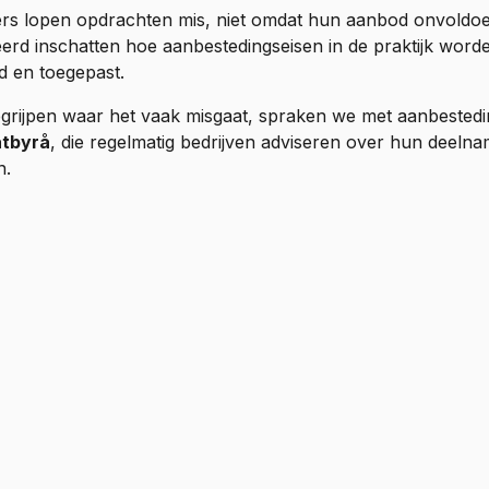
ers lopen opdrachten mis, niet omdat hun aanbod onvoldoe
eerd inschatten hoe aanbestedingseisen in de praktijk word
d en toegepast.
grijpen waar het vaak misgaat, spraken we met aanbestedi
tbyrå
, die regelmatig bedrijven adviseren over hun deeln
n.
lezen aanbestedingseisen met een commerciële bril. Re
 naar en hanteren een strikte interpretatie van de bew
nen bepalen of een inschrijving wordt geaccepteerd of
, MAQS Advokatbyrå