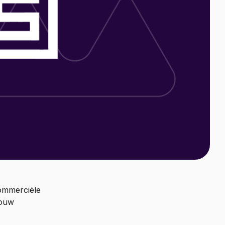
commerciële
jouw