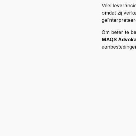
Veel leveranci
omdat zij verk
geïnterpreteer
Om beter te be
MAQS Advoka
aanbestedinge
Veel leveranciers 
kijken daar anders
Kleine details kun
afgewezen.”
— Jimmy Carnelind