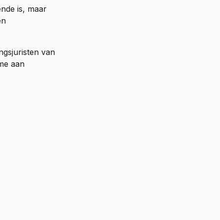
nde is, maar
en
ngsjuristen van
ame aan
chters
oording.