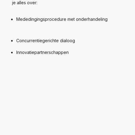
je alles over:
Mededingingsprocedure met onderhandeling
Concurrentiegerichte dialoog
Innovatiepartnerschappen
Veelgebruikte soorten
aanbestedingen
In deze gids lees je uitgebreid over een aantal van de
minder bekende inkoopprocedures. Wil je meer weten
over het winnen van de meer gangbare contracten,
zoals Dynamische aankoopsystemen, openbare
aanbestedingen, rechtstreekse toewijzingen en niet-