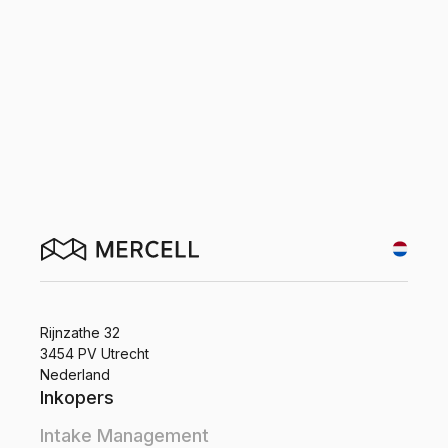
Start vandaag nog je gratis
proefperiode van 14 dagen!
Rijnzathe 32
3454 PV Utrecht
Nederland
Inkopers
Intake Management